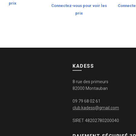
prix
Connectez-vous pour voir les
Connectez
prix
KADESS
8 rue des primeurs
82000 Montauban
09 79 68 02 61
club.kadess@gmail.com
SIRET 48202780200040