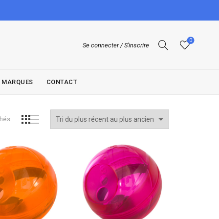
0
Se connecter / S'inscrire
MARQUES
CONTACT
Trié
chés
du
plus
récent
au
plus
ancien