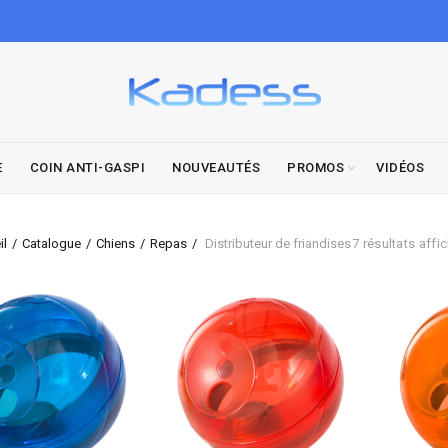
E
COIN ANTI-GASPI
NOUVEAUTÉS
PROMOS
VIDÉOS
il
Catalogue
Chiens
Repas
Distributeur de friandises
7 résultats affi