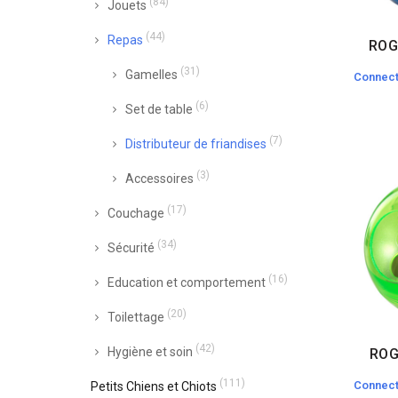
(84)
Jouets
(44)
Repas
ROG
(31)
Gamelles
Connect
(6)
Set de table
(7)
Distributeur de friandises
(3)
Accessoires
(17)
Couchage
(34)
Sécurité
(16)
Education et comportement
(20)
Toilettage
(42)
Hygiène et soin
ROG
(111)
Connect
Petits Chiens et Chiots