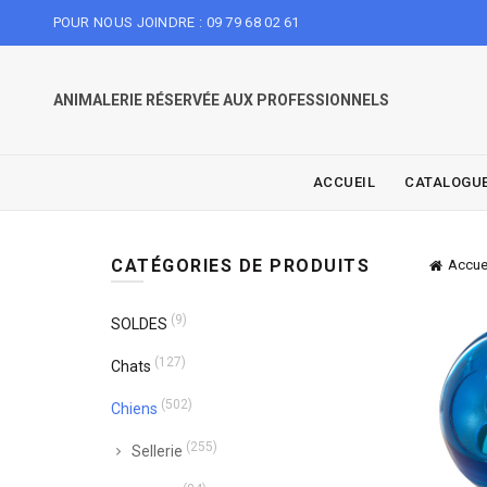
POUR NOUS JOINDRE : 09 79 68 02 61
ANIMALERIE RÉSERVÉE AUX PROFESSIONNELS
ACCUEIL
CATALOGU
CATÉGORIES DE PRODUITS
Accue
(9)
SOLDES
(127)
Chats
(502)
Chiens
(255)
Sellerie