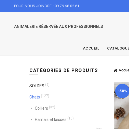
POUR NOUS JOINDRE : 09 79 68 02 61
ANIMALERIE RÉSERVÉE AUX PROFESSIONNELS
ACCUEIL
CATALOGU
CATÉGORIES DE PRODUITS
Accue
(9)
SOLDES
-50%
(127)
Chats
(32)
Colliers
(15)
Harnais et laisses