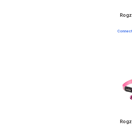
Rogz 
Connect
Rogz 