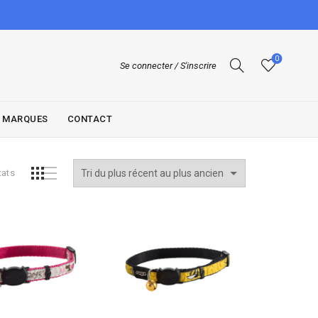
0
Se connecter / S'inscrire
MARQUES
CONTACT
Trié
tats
du
plus
récent
au
plus
ancien