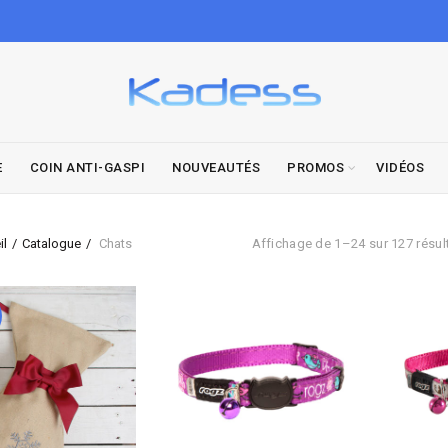
E
COIN ANTI-GASPI
NOUVEAUTÉS
PROMOS
VIDÉOS
il
Catalogue
Chats
Affichage de 1–24 sur 127 résul