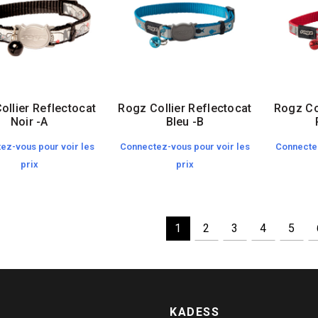
ollier Reflectocat
Rogz Collier Reflectocat
Rogz Co
Noir -A
Bleu -B
ez-vous pour voir les
Connectez-vous pour voir les
Connectez
prix
prix
1
2
3
4
5
KADESS