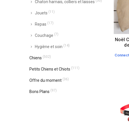
(30)
Chaton harnais, colliers et laisses
(11)
Jouets
(17)
Repas
(7)
Couchage
Noël 
de
(14)
Hygiène et soin
Connect
(502)
Chiens
(111)
Petits Chiens et Chiots
(36)
Offre du moment
(97)
Bons Plans