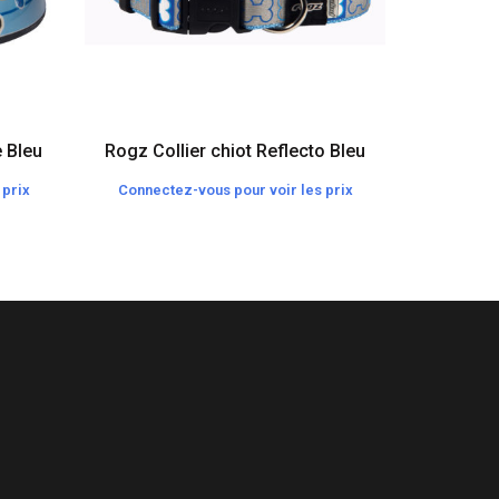
 Bleu
Rogz Collier chiot Reflecto Bleu
Rogz Col
 prix
Connectez-vous pour voir les prix
Connecte