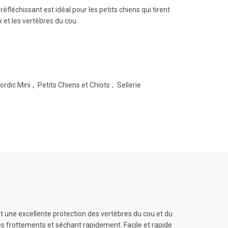
réfléchissant est idéal pour les petits chiens qui tirent
nx et les vertèbres du cou.
ordic Mini
,
Petits Chiens et Chiots
,
Sellerie
ant une excellente protection des vertèbres du cou et du
des frottements et séchant rapidement. Facile et rapide