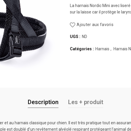
La harnais Nordic Mini avec liseré 
sur la laisse car il protège le lary
Ajouter aux favoris
UGS :
ND
Catégories :
Harnais
,
Harnais N
Description
Les + produit
ier et au harnais classique pour chien. Il est très pratique tout en assur
souple est doublé d’un revêtement alvéolé respirant protégeant l’animal 