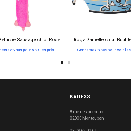
Peluche Sausage chiot Rose
Rogz Gamelle chiot Bubble
ectez-vous pour voir les prix
Connectez-vous pour voir les
KADESS
8 rue des primeurs
82000 Montauban
09 79 68 02 61