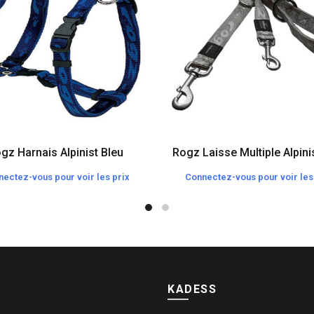
gz Harnais Alpinist Bleu
Rogz Laisse Multiple Alpini
ectez-vous pour voir les prix
Connectez-vous pour voir les
KADESS