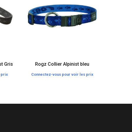
st Gris
Rogz Collier Alpinist bleu
Rogz Ha
 prix
Connectez-vous pour voir les prix
Connecte