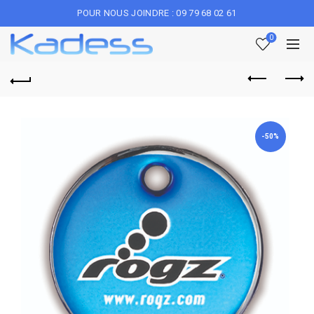
POUR NOUS JOINDRE : 09 79 68 02 61
0
-50%