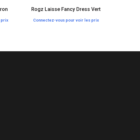
rron
Rogz Laisse Fancy Dress Vert
Rogz H
 prix
Connectez-vous pour voir les prix
Connecte