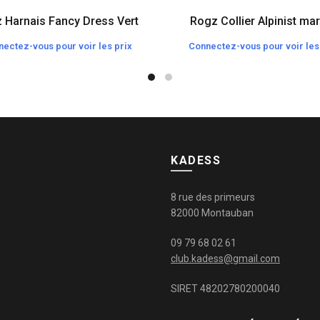
 Harnais Fancy Dress Vert
Rogz Collier Alpinist ma
ectez-vous pour voir les prix
Connectez-vous pour voir les
KADESS
8 rue des primeurs
82000 Montauban
09 79 68 02 61
club.kadess@gmail.com
SIRET 48202780200040