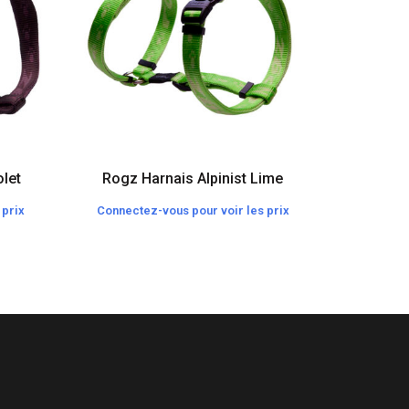
olet
Rogz Harnais Alpinist Lime
Rogz Ha
 prix
Connectez-vous pour voir les prix
Connecte