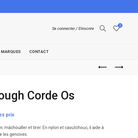
0
Se connecter / S'inscrire
MARQUES
CONTACT
ough Corde Os
s prix
, mâchouiller et tirer. En nylon et caoutchouc, il aide à
e les gencives.