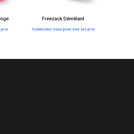
ange
Freezack Démêlant
Rogz C
 prix
Connectez-vous pour voir les prix
Connecte