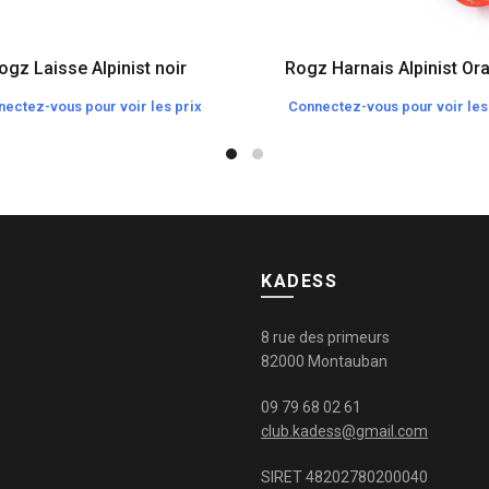
ogz Laisse Alpinist noir
Rogz Harnais Alpinist Or
ectez-vous pour voir les prix
Connectez-vous pour voir les
KADESS
8 rue des primeurs
82000 Montauban
09 79 68 02 61
club.kadess@gmail.com
SIRET 48202780200040