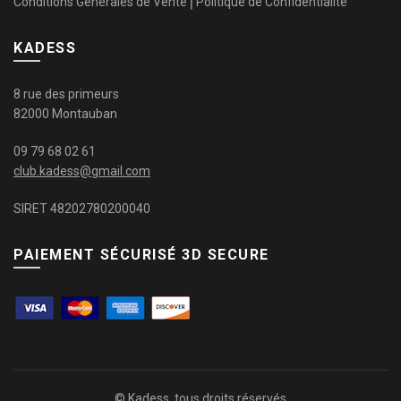
Conditions Générales de Vente
⎜
Politique de Confidentialité
KADESS
8 rue des primeurs
82000 Montauban
09 79 68 02 61
club.kadess@gmail.com
SIRET 48202780200040
PAIEMENT SÉCURISÉ 3D SECURE
© Kadess, tous droits réservés