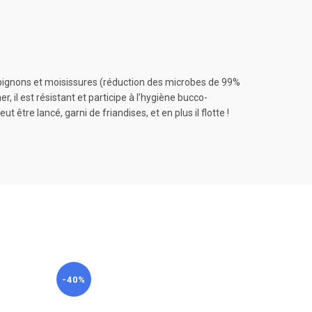
ampignons et moisissures (réduction des microbes de 99%
, il est résistant et participe à l’hygiène bucco-
 être lancé, garni de friandises, et en plus il flotte !
-40%
-40%