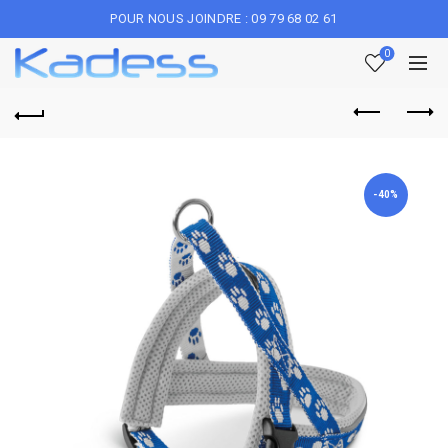
POUR NOUS JOINDRE : 09 79 68 02 61
0
-40%