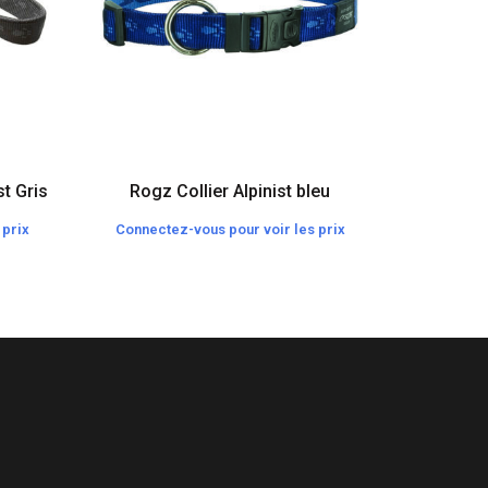
st Gris
Rogz Collier Alpinist bleu
Rogz C
 prix
Connectez-vous pour voir les prix
Connecte