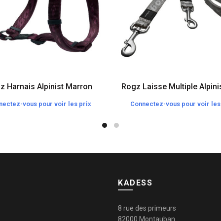
z Harnais Alpinist Marron
Rogz Laisse Multiple Alpini
ectez-vous pour voir les prix
Connectez-vous pour voir les
KADESS
8 rue des primeurs
82000 Montauban