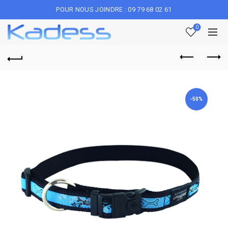
POUR NOUS JOINDRE : 09 79 68 02 61
0
-50%