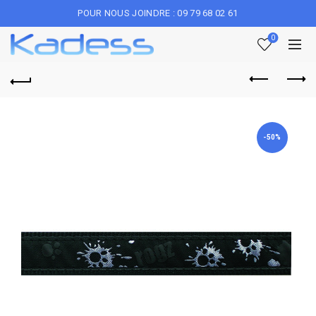
POUR NOUS JOINDRE : 09 79 68 02 61
0
-50%