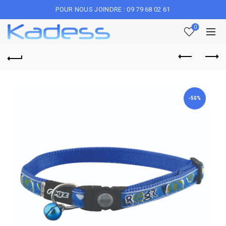
POUR NOUS JOINDRE : 09 79 68 02 61
0
-50%